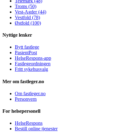
Telemark (48)
Troms (50)
Vest-Agder (44)
Vestfold (78)
Østfold (100)
Nyttige lenker
Bytt fastlege
PasientPost
HelseRespons-app
Fastlegeordningen
Fritt sykehusvalg
Mer om fastleger.no
Om fastleger.no
Personvern
For helsepersonell
HelseRespons
Bestill online tjenester