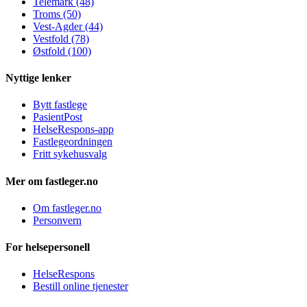
Telemark (48)
Troms (50)
Vest-Agder (44)
Vestfold (78)
Østfold (100)
Nyttige lenker
Bytt fastlege
PasientPost
HelseRespons-app
Fastlegeordningen
Fritt sykehusvalg
Mer om fastleger.no
Om fastleger.no
Personvern
For helsepersonell
HelseRespons
Bestill online tjenester