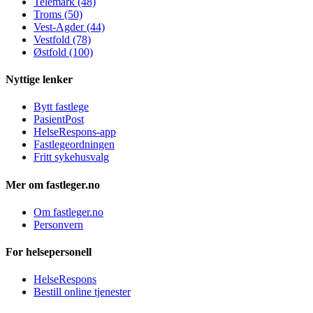
Telemark (48)
Troms (50)
Vest-Agder (44)
Vestfold (78)
Østfold (100)
Nyttige lenker
Bytt fastlege
PasientPost
HelseRespons-app
Fastlegeordningen
Fritt sykehusvalg
Mer om fastleger.no
Om fastleger.no
Personvern
For helsepersonell
HelseRespons
Bestill online tjenester