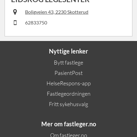
Boligveien 43, 2230 Skotterud
62833750
Nyttige lenker
Bytt fastlege
PasientPost
HelseRespons-app
Fastlegeordningen
Fritt sykehusvalg
Mer om fastleger.no
Om fastleger.no