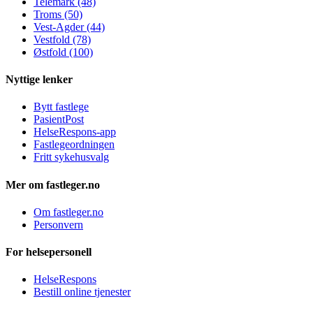
Telemark (48)
Troms (50)
Vest-Agder (44)
Vestfold (78)
Østfold (100)
Nyttige lenker
Bytt fastlege
PasientPost
HelseRespons-app
Fastlegeordningen
Fritt sykehusvalg
Mer om fastleger.no
Om fastleger.no
Personvern
For helsepersonell
HelseRespons
Bestill online tjenester