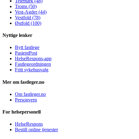
Telemark (48)
Troms (50)
Vest-Agder (44)
Vestfold (78)
Østfold (100)
Nyttige lenker
Bytt fastlege
PasientPost
HelseRespons-app
Fastlegeordningen
Fritt sykehusvalg
Mer om fastleger.no
Om fastleger.no
Personvern
For helsepersonell
HelseRespons
Bestill online tjenester