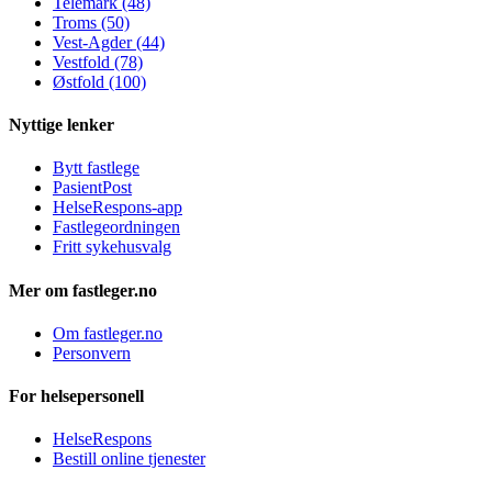
Telemark (48)
Troms (50)
Vest-Agder (44)
Vestfold (78)
Østfold (100)
Nyttige lenker
Bytt fastlege
PasientPost
HelseRespons-app
Fastlegeordningen
Fritt sykehusvalg
Mer om fastleger.no
Om fastleger.no
Personvern
For helsepersonell
HelseRespons
Bestill online tjenester