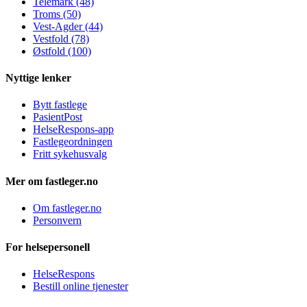
Telemark (48)
Troms (50)
Vest-Agder (44)
Vestfold (78)
Østfold (100)
Nyttige lenker
Bytt fastlege
PasientPost
HelseRespons-app
Fastlegeordningen
Fritt sykehusvalg
Mer om fastleger.no
Om fastleger.no
Personvern
For helsepersonell
HelseRespons
Bestill online tjenester