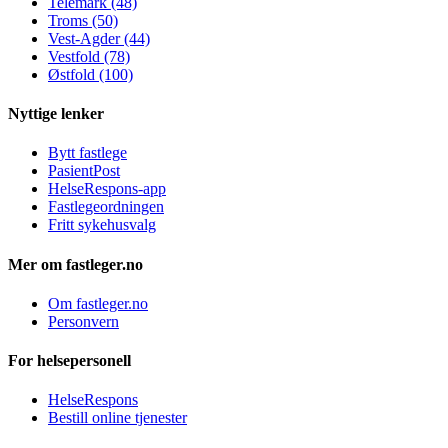
Telemark (48)
Troms (50)
Vest-Agder (44)
Vestfold (78)
Østfold (100)
Nyttige lenker
Bytt fastlege
PasientPost
HelseRespons-app
Fastlegeordningen
Fritt sykehusvalg
Mer om fastleger.no
Om fastleger.no
Personvern
For helsepersonell
HelseRespons
Bestill online tjenester