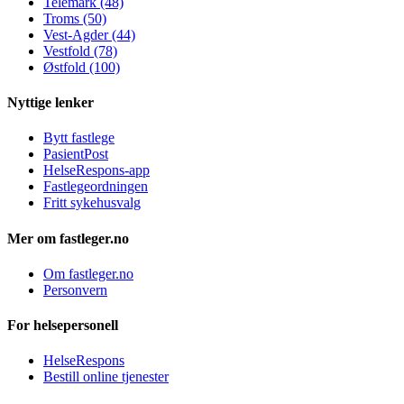
Telemark (48)
Troms (50)
Vest-Agder (44)
Vestfold (78)
Østfold (100)
Nyttige lenker
Bytt fastlege
PasientPost
HelseRespons-app
Fastlegeordningen
Fritt sykehusvalg
Mer om fastleger.no
Om fastleger.no
Personvern
For helsepersonell
HelseRespons
Bestill online tjenester