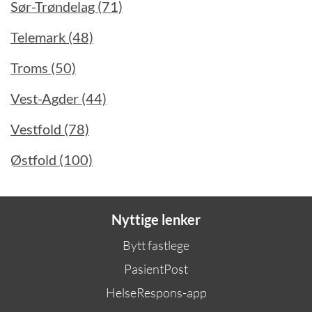
Sør-Trøndelag (71)
Telemark (48)
Troms (50)
Vest-Agder (44)
Vestfold (78)
Østfold (100)
Nyttige lenker
Bytt fastlege
PasientPost
HelseRespons-app