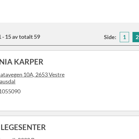
1 - 15 av totalt 59
Side:
1
2
NIA KARPER
latavegen 10A, 2653 Vestre
ausdal
1055090
 LEGESENTER