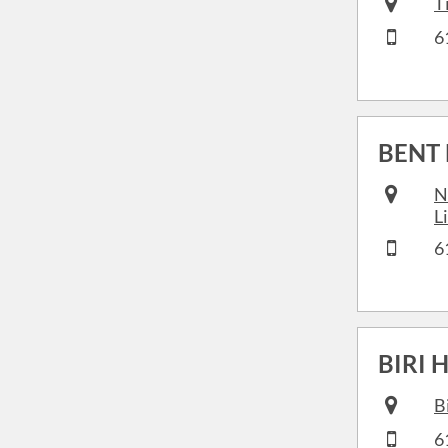
T
6
BENT 
N
L
6
BIRI 
B
6