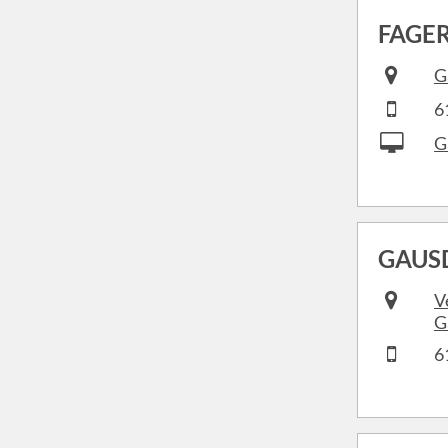
FAGE
G
6
G
GAUS
V
G
6