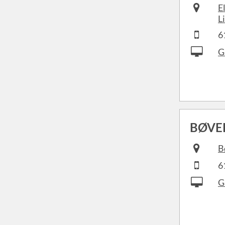
E
L
6
G
BØVE
B
6
G