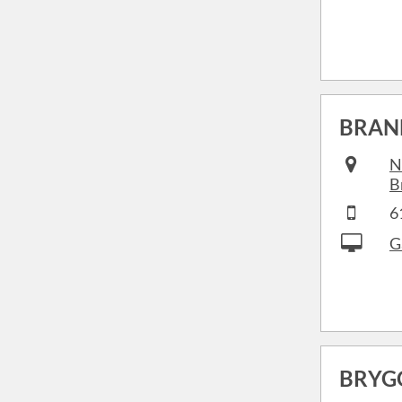
BRAN
N
B
6
G
BRYG