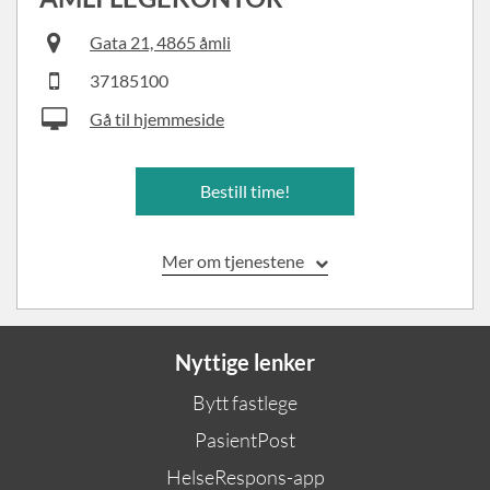
Gata 21, 4865 åmli
37185100
Gå til hjemmeside
Bestill time!
Mer om tjenestene
Nyttige lenker
Bytt fastlege
PasientPost
HelseRespons-app