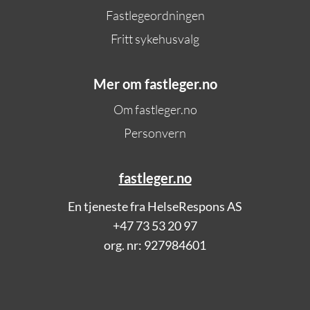
Fastlegeordningen
Fritt sykehusvalg
Mer om fastleger.no
Om fastleger.no
Personvern
fastleger.no
En tjeneste fra HelseRespons AS
+47 73 53 20 97
org. nr: 927984601