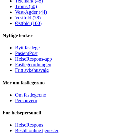
Telemark (48)
Troms (50)
Vest-Agder (44)
Vestfold (78)
Østfold (100)
Nyttige lenker
Bytt fastlege
PasientPost
HelseRespons-app
Fastlegeordningen
Fritt sykehusvalg
Mer om fastleger.no
Om fastleger.no
Personvern
For helsepersonell
HelseRespons
Bestill online tjenester