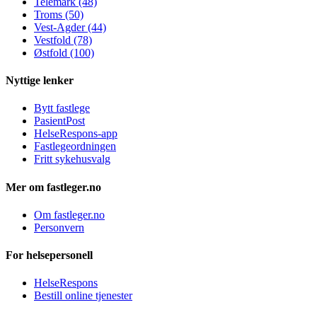
Telemark (48)
Troms (50)
Vest-Agder (44)
Vestfold (78)
Østfold (100)
Nyttige lenker
Bytt fastlege
PasientPost
HelseRespons-app
Fastlegeordningen
Fritt sykehusvalg
Mer om fastleger.no
Om fastleger.no
Personvern
For helsepersonell
HelseRespons
Bestill online tjenester