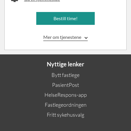
Bestill time!
Mer om tjenestene
Nyttige lenker
Bytt fastlege
PasientPost
HelseRespons-app
Fastlegeordningen
Fritt sykehusvalg