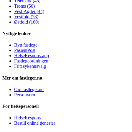
Telemark (48)
Troms (50)
Vest-Agder (44)
Vestfold (78)
Østfold (100)
Nyttige lenker
Bytt fastlege
PasientPost
HelseRespons-app
Fastlegeordningen
Fritt sykehusvalg
Mer om fastleger.no
Om fastleger.no
Personvern
For helsepersonell
HelseRespons
Bestill online tjenester