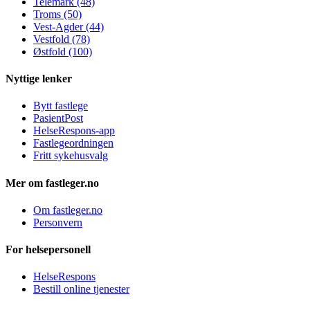
Telemark (48)
Troms (50)
Vest-Agder (44)
Vestfold (78)
Østfold (100)
Nyttige lenker
Bytt fastlege
PasientPost
HelseRespons-app
Fastlegeordningen
Fritt sykehusvalg
Mer om fastleger.no
Om fastleger.no
Personvern
For helsepersonell
HelseRespons
Bestill online tjenester