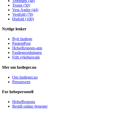
Telemark (48)
Troms (50)
Vest-Agder (44)
Vestfold (78)
Østfold (100)
Nyttige lenker
Bytt fastlege
PasientPost
HelseRespons-app
Fastlegeordningen
Fritt sykehusvalg
Mer om fastleger.no
Om fastleger.no
Personvern
For helsepersonell
HelseRespons
Bestill online tjenester