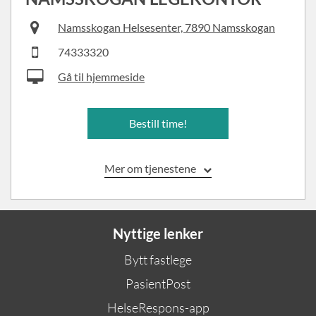
Namsskogan Helsesenter, 7890 Namsskogan
74333320
Gå til hjemmeside
Bestill time!
Mer om tjenestene
Nyttige lenker
Bytt fastlege
PasientPost
HelseRespons-app