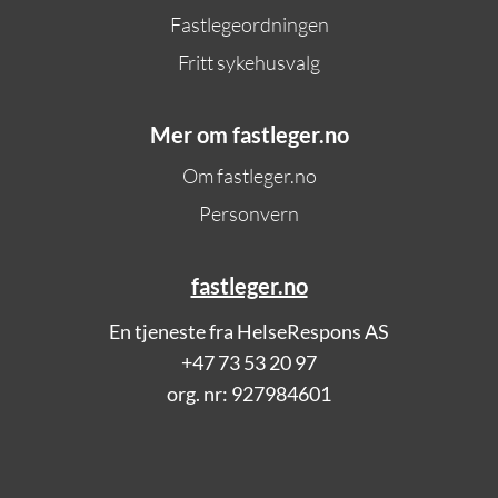
Fastlegeordningen
Fritt sykehusvalg
Mer om fastleger.no
Om fastleger.no
Personvern
fastleger.no
En tjeneste fra HelseRespons AS
+47 73 53 20 97
org. nr: 927984601