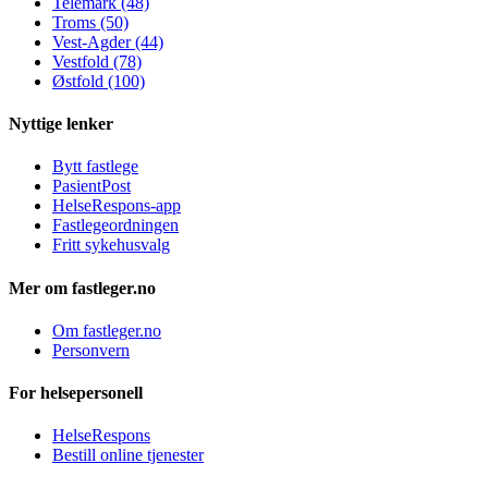
Telemark (48)
Troms (50)
Vest-Agder (44)
Vestfold (78)
Østfold (100)
Nyttige lenker
Bytt fastlege
PasientPost
HelseRespons-app
Fastlegeordningen
Fritt sykehusvalg
Mer om fastleger.no
Om fastleger.no
Personvern
For helsepersonell
HelseRespons
Bestill online tjenester