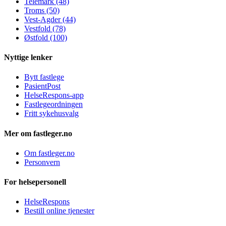
Telemark (48)
Troms (50)
Vest-Agder (44)
Vestfold (78)
Østfold (100)
Nyttige lenker
Bytt fastlege
PasientPost
HelseRespons-app
Fastlegeordningen
Fritt sykehusvalg
Mer om fastleger.no
Om fastleger.no
Personvern
For helsepersonell
HelseRespons
Bestill online tjenester