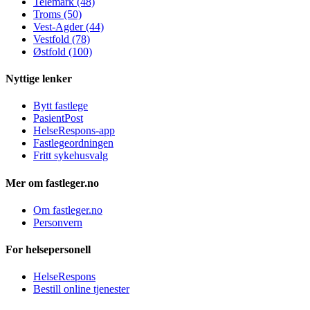
Telemark (48)
Troms (50)
Vest-Agder (44)
Vestfold (78)
Østfold (100)
Nyttige lenker
Bytt fastlege
PasientPost
HelseRespons-app
Fastlegeordningen
Fritt sykehusvalg
Mer om fastleger.no
Om fastleger.no
Personvern
For helsepersonell
HelseRespons
Bestill online tjenester