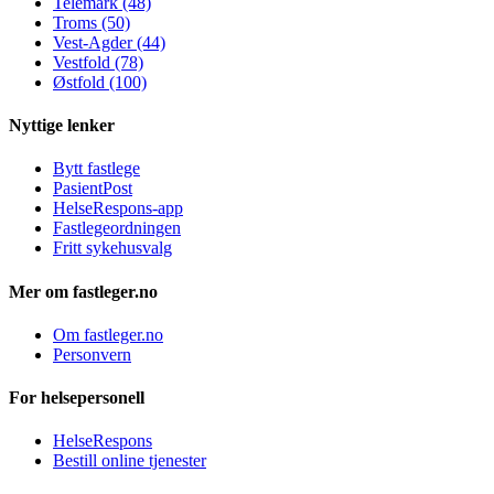
Telemark (48)
Troms (50)
Vest-Agder (44)
Vestfold (78)
Østfold (100)
Nyttige lenker
Bytt fastlege
PasientPost
HelseRespons-app
Fastlegeordningen
Fritt sykehusvalg
Mer om fastleger.no
Om fastleger.no
Personvern
For helsepersonell
HelseRespons
Bestill online tjenester