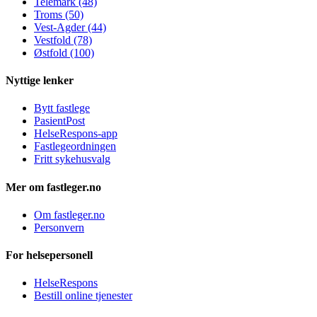
Telemark (48)
Troms (50)
Vest-Agder (44)
Vestfold (78)
Østfold (100)
Nyttige lenker
Bytt fastlege
PasientPost
HelseRespons-app
Fastlegeordningen
Fritt sykehusvalg
Mer om fastleger.no
Om fastleger.no
Personvern
For helsepersonell
HelseRespons
Bestill online tjenester