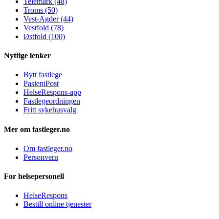
Telemark (48)
Troms (50)
Vest-Agder (44)
Vestfold (78)
Østfold (100)
Nyttige lenker
Bytt fastlege
PasientPost
HelseRespons-app
Fastlegeordningen
Fritt sykehusvalg
Mer om fastleger.no
Om fastleger.no
Personvern
For helsepersonell
HelseRespons
Bestill online tjenester