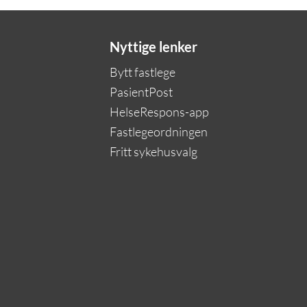
Nyttige lenker
Bytt fastlege
PasientPost
HelseRespons-app
Fastlegeordningen
Fritt sykehusvalg