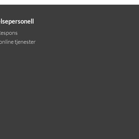
elsepersonell
Respons
 online tjenester