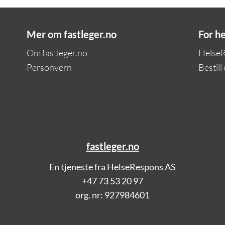
Mer om fastleger.no
For h
Om fastleger.no
Helse
Personvern
Bestill
fastleger.no
En tjeneste fra HelseRespons AS
+47 73 53 20 97
org. nr: 927984601