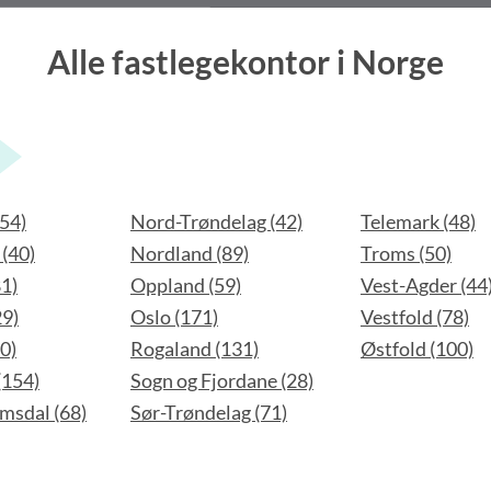
Alle fastlegekontor i Norge
54)
Nord-Trøndelag (42)
Telemark (48)
(40)
Nordland (89)
Troms (50)
1)
Oppland (59)
Vest-Agder (44
29)
Oslo (171)
Vestfold (78)
0)
Rogaland (131)
Østfold (100)
(154)
Sogn og Fjordane (28)
msdal (68)
Sør-Trøndelag (71)