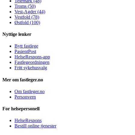
Telemark (48)
Troms (50)
Vest-Agder (44)
Vestfold (78)
Østfold (100)
Nyttige lenker
Bytt fastlege
PasientPost
HelseRespons-app
Fastlegeordningen
Fritt sykehusvalg
Mer om fastleger.no
Om fastleger.no
Personvern
For helsepersonell
HelseRespons
Bestill online tjenester