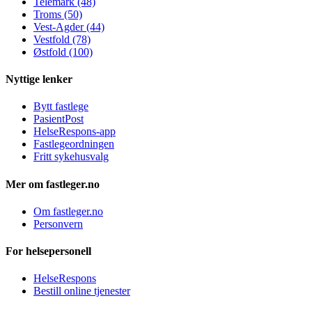
Telemark (48)
Troms (50)
Vest-Agder (44)
Vestfold (78)
Østfold (100)
Nyttige lenker
Bytt fastlege
PasientPost
HelseRespons-app
Fastlegeordningen
Fritt sykehusvalg
Mer om fastleger.no
Om fastleger.no
Personvern
For helsepersonell
HelseRespons
Bestill online tjenester